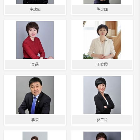
庄瑞彪
陈少辉
吴晶
王晓霞
李荣
郭二玲