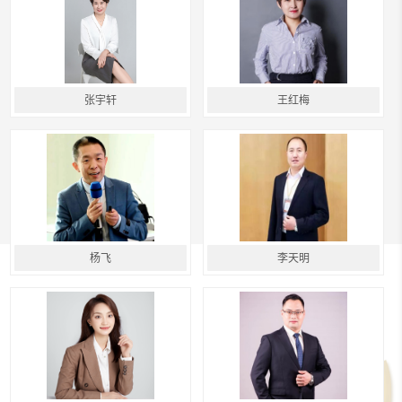
张宇轩
王红梅
杨飞
李天明