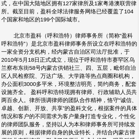
式，在中国大陆地区拥有127家律所及1家粤港澳联营律
所。截至目前，盈科全球法律服务网络已经覆盖了104
个国家和地区的199个国际城市。
北京市盈科（呼和浩特）律师事务所（简称“盈科
呼和浩特”）是北京市盈科律师事务所设立在呼和浩特的
一家全资分支机构，经内蒙古自治区司法厅批准，于
2010年5月18日正式成立，现位于呼和浩特市赛罕区乌
兰察布东街58号内蒙古供销社三、四、五层，毗邻自治
区人民检察院、万达广场、大学路等热点商圈和机构，
办公面积3000多平米，环境整洁明亮，简约商务，配套
设施齐全。 盈科呼和浩特现拥有律师、行政辅助人员共
两百余人。律所强调律师的团队合作精神，恪守“诚信、
卓越、创新、开放、共享”的盈科文化，根据案件的具体
情况和客户的不同需求为客户量身打造专业化，个性化
的律师团队服务，坚持以人为本和律师事务所可持续发
展的原则，根据律师自身的执业特长，并结合内蒙古律