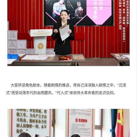
大家研读角色剧本，随着剧情的推进，将自己深深融入剧情之中，“沉浸
式”感受动荡年代的血雨腥风，“代入式”体验伟大革命者的忠贞信仰。